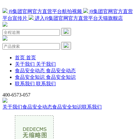
j9集团官网官方直营平台航拍视频
j9集团官网官方直营
平台宣传片
进入j9集团官网官方直营平台天猫旗舰店
首页
首页
关于我们
关于我们
食品安全动态
食品安全动态
食品安全知识
食品安全知识
联系我们
联系我们
400-6573-057
关于我们
食品安全动态
食品安全知识
联系我们