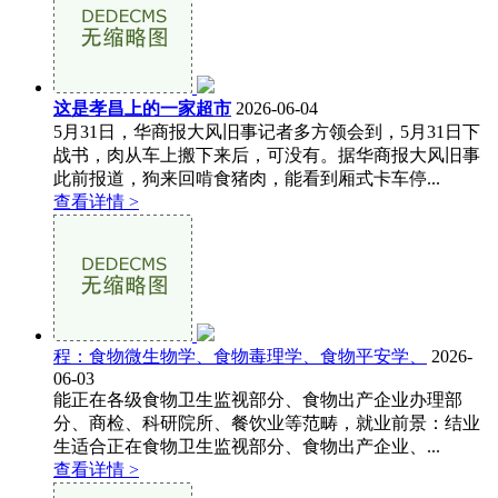
这是孝昌上的一家超市
2026-06-04
5月31日，华商报大风旧事记者多方领会到，5月31日下
战书，肉从车上搬下来后，可没有。据华商报大风旧事
此前报道，狗来回啃食猪肉，能看到厢式卡车停...
查看详情 >
程：食物微生物学、食物毒理学、食物平安学、
2026-
06-03
能正在各级食物卫生监视部分、食物出产企业办理部
分、商检、科研院所、餐饮业等范畴，就业前景：结业
生适合正在食物卫生监视部分、食物出产企业、...
查看详情 >