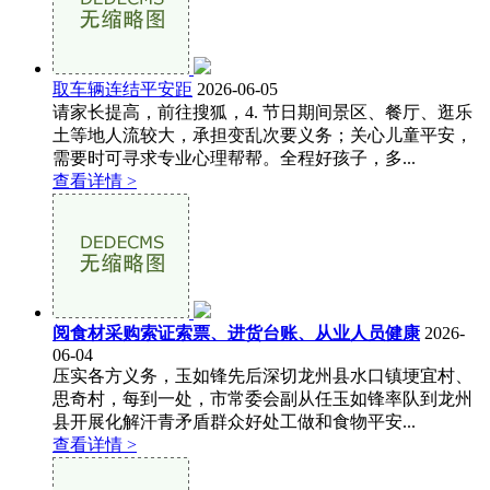
取车辆连结平安距
2026-06-05
请家长提高，前往搜狐，4. 节日期间景区、餐厅、逛乐
土等地人流较大，承担变乱次要义务；关心儿童平安，
需要时可寻求专业心理帮帮。全程好孩子，多...
查看详情 >
阅食材采购索证索票、进货台账、从业人员健康
2026-
06-04
压实各方义务，玉如锋先后深切龙州县水口镇埂宜村、
思奇村，每到一处，市常委会副从任玉如锋率队到龙州
县开展化解汗青矛盾群众好处工做和食物平安...
查看详情 >