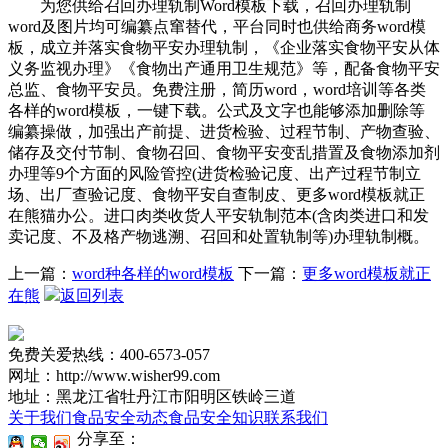
为您供给召回办理轨制Word模板下载，召回办理轨制
word及图片均可编纂点窜替代，平台同时也供给商务word模
板，成立并落实食物平安办理轨制，《企业落实食物平安从体
义务监视办理》《食物出产通用卫生规范》等，配备食物平安
总监、食物平安员。免费注册，简历word，word培训等各类
各样的word模板，一键下载。公式及文字也能够添加删除等
编纂操做，加强出产前提、进货检验、过程节制、产物查验、
储存及交付节制、食物召回、食物平安变乱措置及食物添加剂
办理等9个方面的风险管控(进货检验记度、出产过程节制立
场、出厂查验记度、食物平安自查制皮、更多word模板就正
在熊猫办公。进口肉类收货人平安轨制范本(含肉类进口和发
卖记度、不及格产物逃溯、召回和处置轨制等)办理轨制概。
上一篇：
word种各样的word模板
下一篇：
更多word模板就正
在熊
返回列表
免费关爱热线：400-6573-057
网址：http://www.wisher99.com
地址：黑龙江省牡丹江市阳明区铁岭三道
关于我们
食品安全动态
食品安全知识
联系我们
分享至：